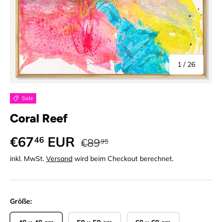
von
1
/
26
Sale
Coral Reef
Normaler Preis
Verkaufspreis
€67
EUR
46
€89
95
inkl. MwSt.
Versand
wird beim Checkout berechnet.
Größe: