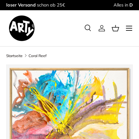
Alles in
Deutschland geprüft
& getestet
Direkt zum Inhalt
Menü
Suche
Einloggen
Einkaufsk
Suchen
Suchen
Startseite
Coral Reef
Zu Produktinformationen springen