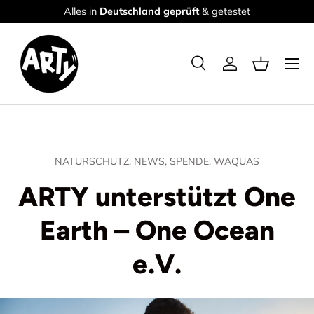
Alles in
Deutschland geprüft
& getestet
Direkt zum Inhalt
Menü
Suche
Einloggen
Einkaufsk
Suchen
Suchen
NATURSCHUTZ,
NEWS,
SPENDE,
WAQUAS
ARTY unterstützt One
Earth – One Ocean
e.V.