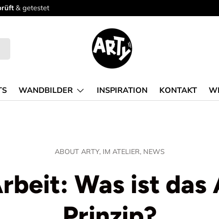
TS
WANDBILDER
INSPIRATION
KONTAKT
W
ABOUT ARTY,
IM ATELIER,
NEWS
Arbeit: Was ist das
Prinzip?