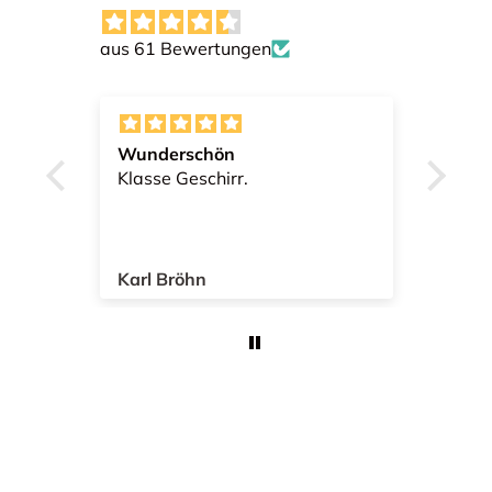
aus 61 Bewertungen
t.
Wunderschön
Tip 
ück
Klasse Geschirr.
Sehr
zufr
Karl Bröhn
Rea