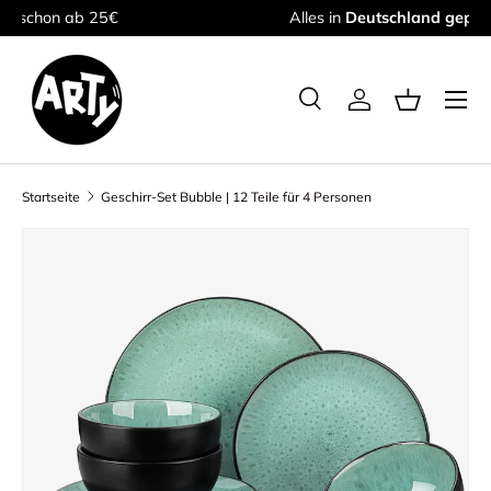
Alles in
Deutschland geprüft
& getestet
Direkt zum Inhalt
Menü
Suche
Einloggen
Einkaufsk
Suchen
Suchen
Startseite
Geschirr-Set Bubble | 12 Teile für 4 Personen
Zu Produktinformationen springen