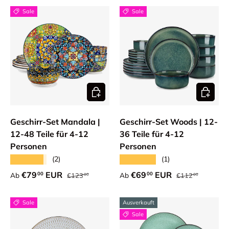
Sale
Sale
Optionen auswählen
Optione
Geschirr-Set Mandala |
Geschirr-Set Woods | 12-
12-48 Teile für 4-12
36 Teile für 4-12
Personen
Personen
★★★★★
★★★★★
(2)
(1)
Normaler Preis
Normaler Preis
Verkaufspreis
Verkaufspreis
€79
EUR
€69
EUR
00
00
Ab
Ab
€123
€112
00
00
Sale
Ausverkauft
Sale