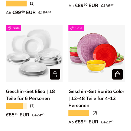
★★★★★
(1)
Normaler Preis
Verkaufspreis
€89
EUR
00
Ab
€136
00
Normaler Preis
Verkaufspreis
€99
EUR
00
Ab
€155
00
Sale
Sale
Optionen auswählen
Optione
Geschirr-Set Elisa | 18
Geschirr-Set Bonita Color
Teile für 6 Personen
| 12-48 Teile für 4-12
Personen
★★★★★
(1)
★★★★★
(2)
Normaler Preis
Verkaufspreis
€85
EUR
00
€124
00
Normaler Preis
Verkaufspreis
€89
EUR
00
Ab
€123
00