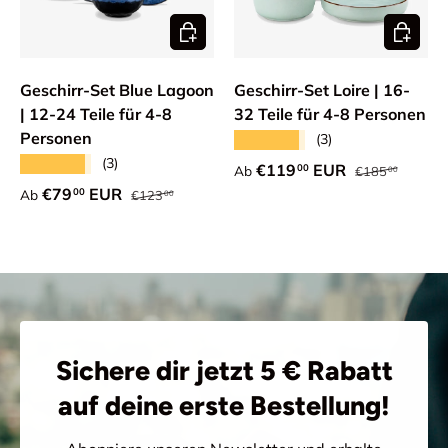
Optionen auswählen
Optione
Geschirr-Set Blue Lagoon
Geschirr-Set Loire | 16-
| 12-24 Teile für 4-8
32 Teile für 4-8 Personen
Personen
★★★★★
(3)
★★★★★
(3)
Normaler Preis
Verkaufspreis
€119
EUR
00
Ab
€185
00
Normaler Preis
Verkaufspreis
€79
EUR
00
Ab
€123
00
Sichere dir jetzt 5 € Rabatt
auf deine erste Bestellung!