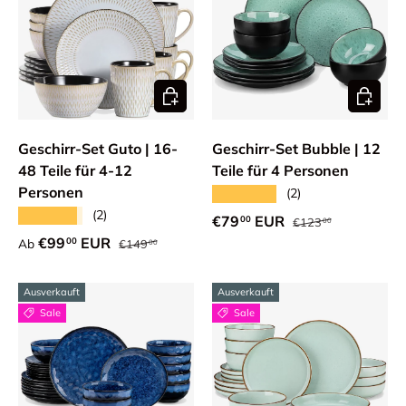
Optionen auswählen
Optione
Geschirr-Set Guto | 16-
Geschirr-Set Bubble | 12
48 Teile für 4-12
Teile für 4 Personen
Personen
★★★★★
(2)
★★★★★
(2)
Normaler Preis
Verkaufspreis
€79
EUR
00
€123
00
Normaler Preis
Verkaufspreis
€99
EUR
00
Ab
€149
00
Ausverkauft
Ausverkauft
Sale
Sale