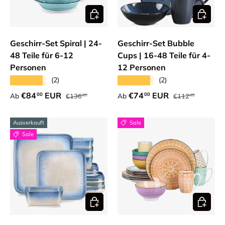
Optionen auswählen
Optione
Geschirr-Set Spiral | 24-
Geschirr-Set Bubble
48 Teile für 6-12
Cups | 16-48 Teile für 4-
Personen
12 Personen
★★★★★
★★★★★
(2)
(2)
Normaler Preis
Normaler Preis
Verkaufspreis
Verkaufspreis
€84
EUR
€74
EUR
00
00
Ab
Ab
€136
€112
00
00
Ausverkauft
Sale
Sale
Optionen auswählen
Optione