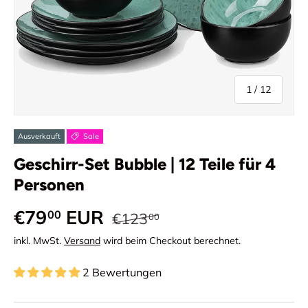
von
1
/
12
Ausverkauft
Sale
Geschirr-Set Bubble | 12 Teile für 4
Personen
Normaler Preis
Verkaufspreis
€79
EUR
00
€123
00
inkl. MwSt.
Versand
wird beim Checkout berechnet.
2 Bewertungen