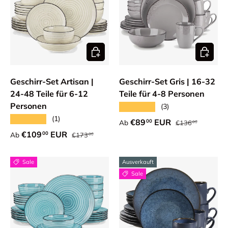
Optionen auswählen
Optione
Geschirr-Set Artisan |
Geschirr-Set Gris | 16-32
24-48 Teile für 6-12
Teile für 4-8 Personen
Personen
★★★★★
(3)
★★★★★
(1)
Normaler Preis
Verkaufspreis
€89
EUR
00
Ab
€136
00
Normaler Preis
Verkaufspreis
€109
EUR
00
Ab
€173
00
Sale
Ausverkauft
Sale