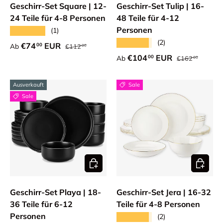
Geschirr-Set Square | 12-
Geschirr-Set Tulip | 16-
24 Teile für 4-8 Personen
48 Teile für 4-12
Personen
★★★★★
(1)
★★★★★
(2)
Normaler Preis
Verkaufspreis
€74
EUR
00
Ab
€112
00
Normaler Preis
Verkaufspreis
€104
EUR
00
Ab
€162
00
Ausverkauft
Sale
Sale
Optionen auswählen
Optione
Geschirr-Set Playa | 18-
Geschirr-Set Jera | 16-32
36 Teile für 6-12
Teile für 4-8 Personen
Personen
★★★★★
(2)