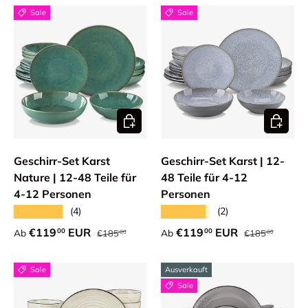
Sale
Sale
Optionen auswählen
Optione
Geschirr-Set Karst
Geschirr-Set Karst | 12-
Nature | 12-48 Teile für
48 Teile für 4-12
4-12 Personen
Personen
★★★★★
★★★★★
(4)
(2)
Normaler Preis
Normaler Preis
Verkaufspreis
Verkaufspreis
€119
EUR
€119
EUR
00
00
Ab
Ab
€185
€185
00
00
Sale
Ausverkauft
Sale