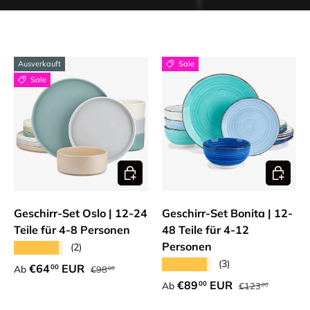
Ausverkauft
Sale
Sale
Optionen auswählen
Optione
Geschirr-Set Oslo | 12-24
Geschirr-Set Bonita | 12-
Teile für 4-8 Personen
48 Teile für 4-12
Personen
★★★★★
(2)
★★★★★
(3)
Normaler Preis
Verkaufspreis
€64
EUR
00
Ab
€98
00
Normaler Preis
Verkaufspreis
€89
EUR
00
Ab
€123
00