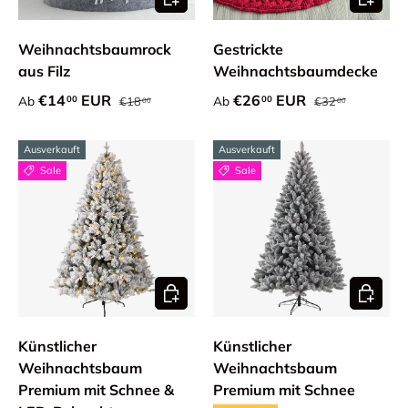
Weihnachtsbaumrock
Gestrickte
aus Filz
Weihnachtsbaumdecke
Normaler Preis
Normaler Preis
Verkaufspreis
Verkaufspreis
€14
EUR
€26
EUR
00
00
Ab
Ab
€18
€32
00
00
Ausverkauft
Ausverkauft
Sale
Sale
Optionen auswählen
Optione
Künstlicher
Künstlicher
Weihnachtsbaum
Weihnachtsbaum
Premium mit Schnee &
Premium mit Schnee