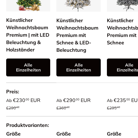
Künstlicher
Künstlicher
Künstlicher
Weihnachtsbaum
Weihnachtsbaum
Weihnachts
Premium | mit LED
Premium mit
Premium mit
Beleuchtung &
Schnee & LED-
Schnee
Holzständer
Beleuchtung
Alle
Alle
Alle
Einzelheiten
Einzelheiten
Einzelheit
Eine Tabelle zum Vergleich von 4 Produkten
Preis
Verkaufspreis
Verkaufspreis
Verkaufspreis
€230
EUR
€290
EUR
€235
EU
00
00
00
Ab
Ab
Ab
Normaler Preis
Normaler Preis
Normaler Preis
€290
€360
€295
00
00
00
Produktvarianten
Größe
Größe
Größe