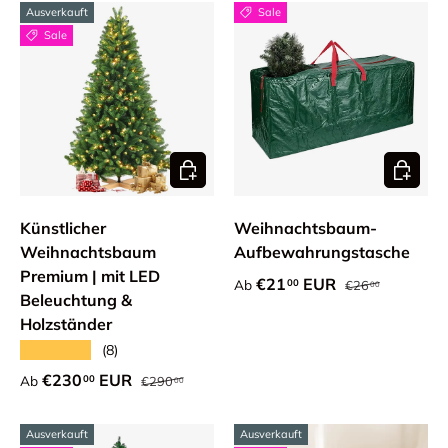
Ausverkauft
Sale
Sale
Optionen auswählen
Optione
Künstlicher
Weihnachtsbaum-
Weihnachtsbaum
Aufbewahrungstasche
Premium | mit LED
Normaler Preis
Verkaufspreis
€21
EUR
00
Ab
€26
00
Beleuchtung &
Holzständer
★★★★★
(8)
Normaler Preis
Verkaufspreis
€230
EUR
00
Ab
€290
00
Ausverkauft
Ausverkauft