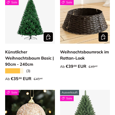
Sale
Sale
Optionen auswählen
Optione
Künstlicher
Weihnachtsbaumrock im
Weihnachtsbaum Basic |
Rattan-Look
90cm - 240cm
Normaler Preis
Verkaufspreis
€39
EUR
00
Ab
€49
00
★★★★★
(3)
Normaler Preis
Verkaufspreis
€35
EUR
00
Ab
€45
00
Sale
Ausverkauft
Sale