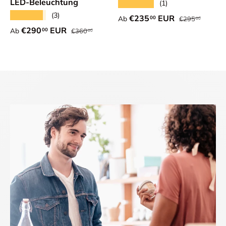
LED-Beleuchtung
★★★★★
(1)
★★★★★
(3)
Normaler Preis
Verkaufspreis
€235
EUR
00
Ab
€295
00
Normaler Preis
Verkaufspreis
€290
EUR
00
Ab
€360
00