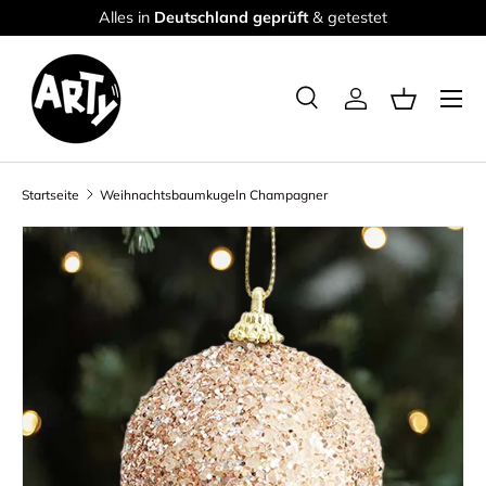
Alles in
Deutschland geprüft
& getestet
Direkt zum Inhalt
Menü
Suche
Einloggen
Einkaufsk
Suchen
Suchen
Startseite
Weihnachtsbaumkugeln Champagner
Zu Produktinformationen springen