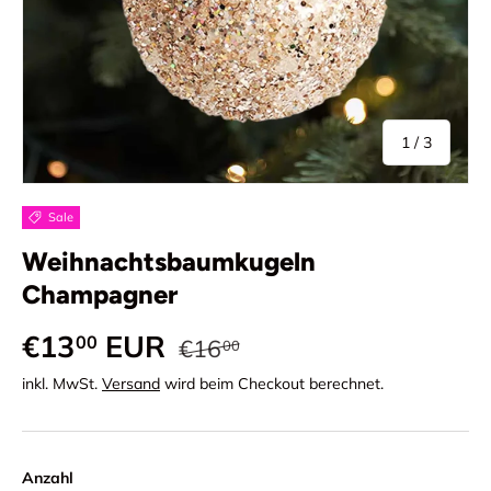
von
1
/
3
Sale
Weihnachtsbaumkugeln
Champagner
Normaler Preis
Verkaufspreis
€13
EUR
00
€16
00
inkl. MwSt.
Versand
wird beim Checkout berechnet.
Anzahl