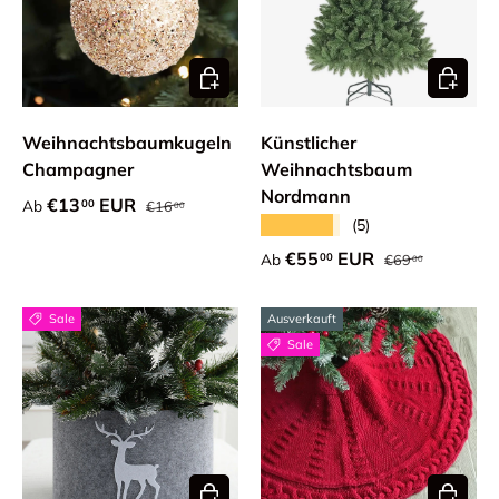
Optionen auswählen
Optione
Weihnachtsbaumkugeln
Künstlicher
Champagner
Weihnachtsbaum
Nordmann
Normaler Preis
Verkaufspreis
€13
EUR
00
Ab
€16
00
★★★★★
(5)
Normaler Preis
Verkaufspreis
€55
EUR
00
Ab
€69
00
Sale
Ausverkauft
Sale
Optionen auswählen
Optione